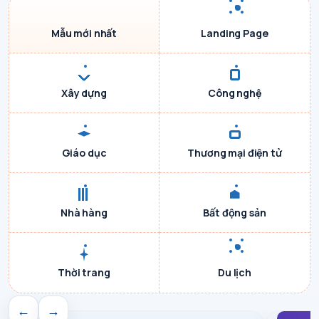
Mẫu mới nhất
Landing Page
Xây dựng
Công nghệ
Giáo dục
Thương mại điện tử
Nhà hàng
Bất động sản
Thời trang
Du lịch
←
→