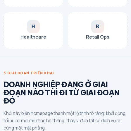
H
R
Healthcare
Retail Ops
3 GIAI ĐOẠN TRIỂN KHAI
DOANH NGHIỆP ĐANG Ở GIAI
ĐOẠN NÀO THÌ ĐI TỪ GIAI ĐOẠN
ĐÓ
Khối này biến homepage thành một lộ trình rõ ràng: khởi động,
tối ưu rồi mới mở rộng hệ thống, thay vì đưa tất cả dịch vụ ra
cùng một mặt phẳng.