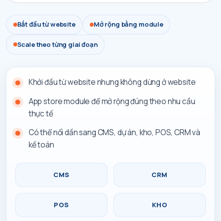
Bắt đầu từ website
Mở rộng bằng module
Scale theo từng giai đoạn
Khởi đầu từ website nhưng không dừng ở website
App store module để mở rộng đúng theo nhu cầu
thực tế
Có thể nối dần sang CMS, dự án, kho, POS, CRM và
kế toán
CMS
CRM
POS
KHO