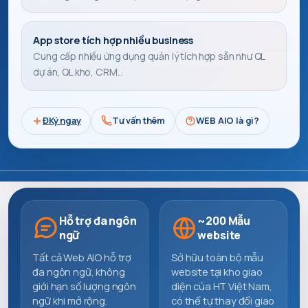
App store tích hợp nhiều business
Cung cấp nhiều ứng dụng quản lý tích hợp sẵn như QL
dự án, QL kho, CRM...
ĐKý ngay
Tư vấn thêm
WEB AIO là gì?
Hỗ trợ đa ngôn
~200 Mẫu
ngữ
website
Tất cả Web AIO hỗ trợ
Sở hữu toàn bộ mẫu
đa ngôn ngữ, không
website tại kho giao
giới hạn số lượng ngôn
diện của HT Việt Nam,
ngữ khi mở rộng.
có thể tự thay đổi giao