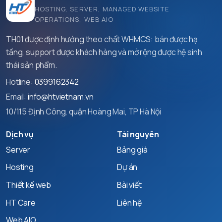
HOSTING, SERVER, MANAGED WEBSITE
OPERATIONS, WEB AIO
TH01 được định hướng theo chất WHMCS: bán được hạ
tầng, support được khách hàng và mở rộng được hệ sinh
thái sản phẩm.
Hotline:
0399162342
Email:
info@htvietnam.vn
10/115 Định Công, quận Hoàng Mai, TP Hà Nội
Dịch vụ
Tài nguyên
Server
Bảng giá
Hosting
Dự án
Thiết kế web
Bài viết
HT Care
Liên hệ
Web AIO