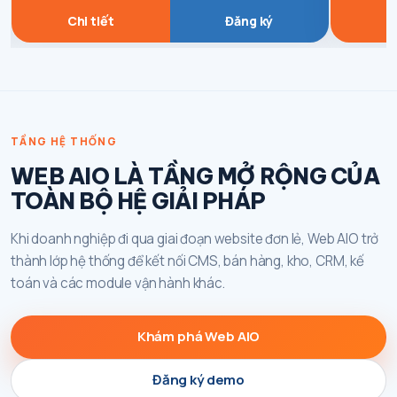
Chi tiết
Đăng ký
C
TẦNG HỆ THỐNG
WEB AIO LÀ TẦNG MỞ RỘNG CỦA
TOÀN BỘ HỆ GIẢI PHÁP
Khi doanh nghiệp đi qua giai đoạn website đơn lẻ, Web AIO trở
thành lớp hệ thống để kết nối CMS, bán hàng, kho, CRM, kế
toán và các module vận hành khác.
Khám phá Web AIO
Đăng ký demo