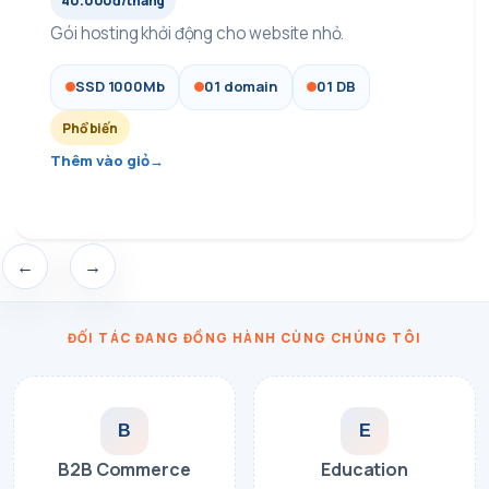
40.000đ/tháng
Gói hosting khởi động cho website nhỏ.
SSD 1000Mb
01 domain
01 DB
Phổ biến
Thêm vào giỏ
←
→
ĐỐI TÁC ĐANG ĐỒNG HÀNH CÙNG CHÚNG TÔI
B
E
B2B Commerce
Education