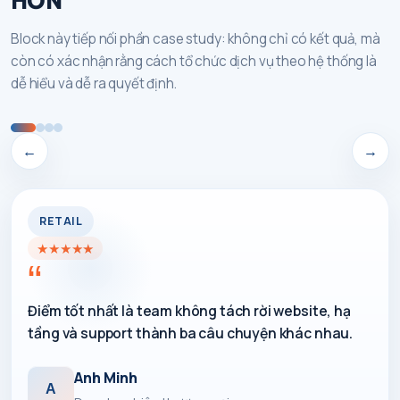
HƠN
Block này tiếp nối phần case study: không chỉ có kết quả, mà
còn có xác nhận rằng cách tổ chức dịch vụ theo hệ thống là
dễ hiểu và dễ ra quyết định.
←
→
RETAIL
★
★
★
★
★
“
Điểm tốt nhất là team không tách rời website, hạ
tầng và support thành ba câu chuyện khác nhau.
Anh Minh
A