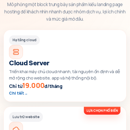
Mô phỏng một block trưng bày sản phẩm kiểu landing page
hosting để khách nhìn nhanh được nhóm dịch vụ, lợi ích chính
và mức giá mở đầu.
Hạ tầng cloud
Cloud Server
Triển khai máy chủ cloud nhanh, tài nguyên ổn định và dễ
mở rộng cho website, app và hệ thống nội bộ.
19.000
Chỉ từ
đ/tháng
Chi tiết
LỰA CHỌN PHỔ BIẾN
Lưu trữ website