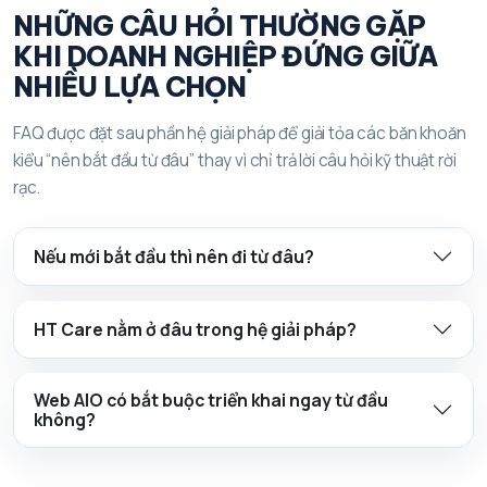
NHỮNG CÂU HỎI THƯỜNG GẶP
KHI DOANH NGHIỆP ĐỨNG GIỮA
NHIỀU LỰA CHỌN
FAQ được đặt sau phần hệ giải pháp để giải tỏa các băn khoăn
kiểu “nên bắt đầu từ đâu” thay vì chỉ trả lời câu hỏi kỹ thuật rời
rạc.
Nếu mới bắt đầu thì nên đi từ đâu?
HT Care nằm ở đâu trong hệ giải pháp?
Web AIO có bắt buộc triển khai ngay từ đầu
không?