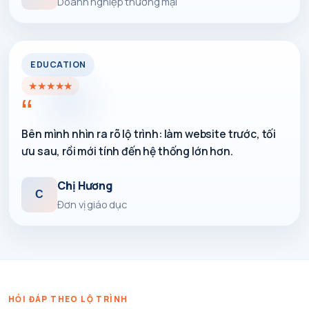
Doanh nghiệp thương mại
EDUCATION
★
★
★
★
★
“
Bên mình nhìn ra rõ lộ trình: làm website trước, tối
ưu sau, rồi mới tính đến hệ thống lớn hơn.
Chị Hương
C
Đơn vị giáo dục
HỎI ĐÁP THEO LỘ TRÌNH