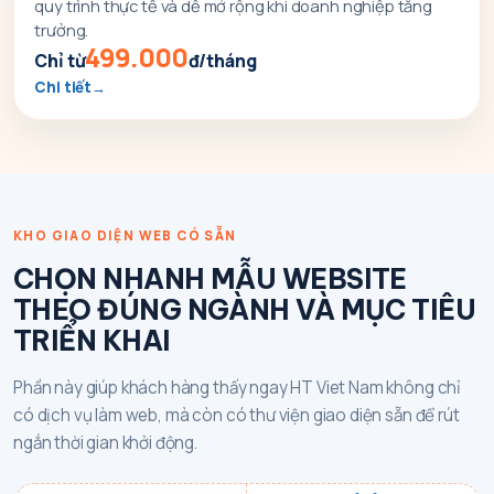
quy trình thực tế và dễ mở rộng khi doanh nghiệp tăng
trưởng.
499.000
Chỉ từ
đ/tháng
Chi tiết
KHO GIAO DIỆN WEB CÓ SẴN
CHỌN NHANH MẪU WEBSITE
THEO ĐÚNG NGÀNH VÀ MỤC TIÊU
TRIỂN KHAI
Phần này giúp khách hàng thấy ngay HT Viet Nam không chỉ
có dịch vụ làm web, mà còn có thư viện giao diện sẵn để rút
ngắn thời gian khởi động.