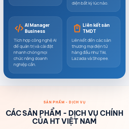
diện bất kỳ lúc nào.
AI Manager
Liên kết sàn
Business
TMDT
Tích hợp công nghệ AI
Liên kết đến các sàn
để quản trị và cài đặt
thương mại điện tử
nhanh chóng mọi
hàng đầu như Tiki,
chức năng doanh
Lazada và Shopee.
nghiệp cần.
SẢN PHẨM - DỊCH VỤ
CÁC SẢN PHẨM - DỊCH VỤ CHÍNH
CỦA HT VIỆT NAM